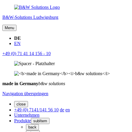
B&W-Solutions Ludwigsburg
Menu
DE
EN
+49 (0) 71 41 14 156 - 10
made in Germany
b&w solutions
Navigation überspringen
close
+49 (0) 7141/141 56 10
de
en
Unternehmen
Produkte
subItem
back