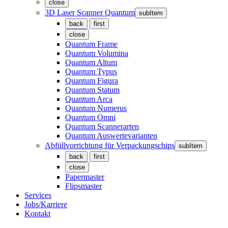
close
3D Laser Scanner Quantum
subItem
back
first
close
Quantum Frame
Quantum Volumina
Quantum Altum
Quantum Typus
Quantum Figura
Quantum Statum
Quantum Arca
Quantum Numerus
Quantum Omni
Quantum Scannerarten
Quantum Auswertevarianten
Abfüllvorrichtung für Verpackungschips
subItem
back
first
close
Papermaster
Flipsmaster
Services
Jobs/Karriere
Kontakt