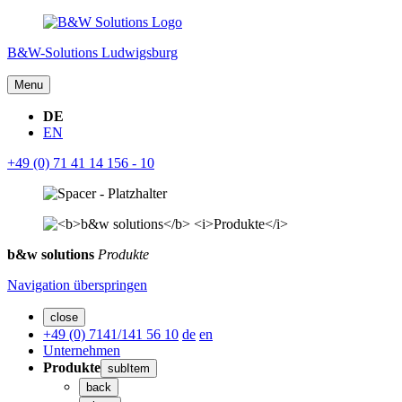
B&W-Solutions Ludwigsburg
Menu
DE
EN
+49 (0) 71 41 14 156 - 10
b&w solutions
Produkte
Navigation überspringen
close
+49 (0) 7141/141 56 10
de
en
Unternehmen
Produkte
subItem
back