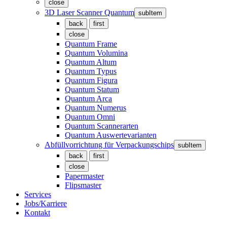
close
3D Laser Scanner Quantum
subItem
back
first
close
Quantum Frame
Quantum Volumina
Quantum Altum
Quantum Typus
Quantum Figura
Quantum Statum
Quantum Arca
Quantum Numerus
Quantum Omni
Quantum Scannerarten
Quantum Auswertevarianten
Abfüllvorrichtung für Verpackungschips
subItem
back
first
close
Papermaster
Flipsmaster
Services
Jobs/Karriere
Kontakt